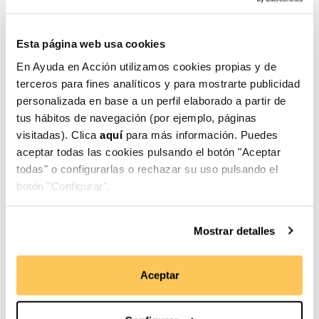
¿Por qué reforzamos estas habilidades? Son
esenciales para complementar tus conocimientos
técnicos y, además,
mejoran tu confianza
y
Esta página web usa cookies
desempeño profesional
.
En Ayuda en Acción utilizamos cookies propias y de
Intermediamos con
terceros para fines analíticos y para mostrarte publicidad
las empresas para que
personalizada en base a un perfil elaborado a partir de
consigas tu trabajo
tus hábitos de navegación (por ejemplo, páginas
visitadas). Clica
aquí
para más información. Puedes
La
intermediación laboral
es otro de nuestros
aceptar todas las cookies pulsando el botón "Aceptar
pilares. Colaboramos con empresas de diversos
todas" o configurarlas o rechazar su uso pulsando el
sectores, creando una red que te conecta con
botón "Configurar".
oportunidades laborales reales
. A través de estas
alianzas, facilitamos el acceso a procesos de
selección, prácticas y empleos acordes con tus
Mostrar detalles
competencias.
La clave del éxito
Aceptar
Nuestra metodología está enfocada en
resultados
tangibles
. La combinación de formación en