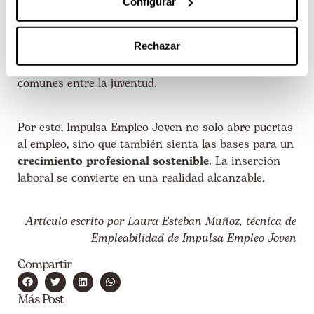
Configurar
competencias blandas, acompañamiento
personalizado y vinculación directa con empresas te
Rechazar
permite
superar barreras
como la
falta de
experiencia
o la
competencia en el mercado
,
comunes entre la juventud.
Por esto, Impulsa Empleo Joven no solo abre puertas
al empleo, sino que también sienta las bases para un
crecimiento profesional sostenible
. La inserción
laboral se convierte en una realidad alcanzable.
Artículo escrito por Laura Esteban Muñoz, técnica de
Empleabilidad de Impulsa Empleo Joven
Compartir
Más Post