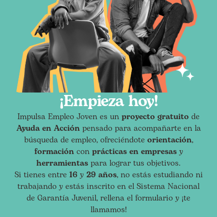
¡Empieza hoy!
Impulsa Empleo Joven es un
proyecto gratuito
de
Ayuda en Acción
pensado para acompañarte en la
búsqueda de empleo, ofreciéndote
orientación
,
formación
con
prácticas en empresas
y
herramientas
para lograr tus objetivos.
Si tienes entre
16
y
29 años
, no estás estudiando ni
trabajando y estás inscrito en el Sistema Nacional
de Garantía Juvenil, rellena el formulario y ¡te
llamamos!