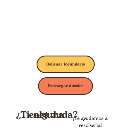
Rellenar formulario
Descargar dossier
¿Tienes
alguna
duda?
¡Te ayudamos a
resolverla!