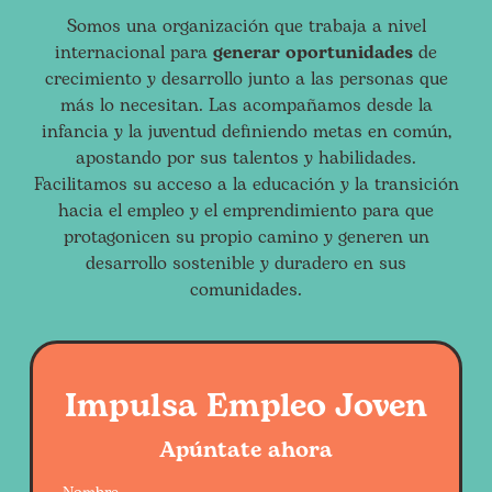
Somos una organización que trabaja a nivel
internacional para
generar oportunidades
de
crecimiento y desarrollo junto a las personas que
más lo necesitan. Las acompañamos desde la
infancia y la juventud definiendo metas en común,
apostando por sus talentos y habilidades.
Facilitamos su acceso a la educación y la transición
hacia el empleo y el emprendimiento para que
protagonicen su propio camino y generen un
desarrollo sostenible y duradero en sus
comunidades.
Impulsa Empleo Joven
Apúntate ahora