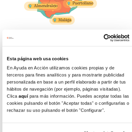
722195887
Puertollano
683253393
Almendralejo
649420110
621093841
630375545
Malága
611817855
621095126
621099449
Voces de gente como
tú
Esta página web usa cookies
En Ayuda en Acción utilizamos cookies propias y de
terceros para fines analíticos y para mostrarte publicidad
personalizada en base a un perfil elaborado a partir de tus
hábitos de navegación (por ejemplo, páginas visitadas).
Clica
aquí
para más información. Puedes aceptar todas las
"Me encontraba en una situación de incertidumbre
cookies pulsando el botón "Aceptar todas" o configurarlas o
sobre mi futuro laboral y conocer Impulsa Empleo
rechazar su uso pulsando el botón "Configurar".
Joven me abrió una nueva vía. Con la formación
técnica con prácticas he conseguido un trabajo"