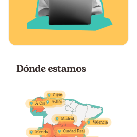
Dónde estamos
Gijón
Avilés
A Coruña
602656156
634479776
621093439
Madrid
Valencia
609524398
Ciudad Real
Mérida
638191952