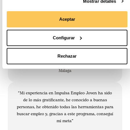
Sofía
Mostrar detalles
Gijón
Aceptar
“Impulsa Empleo Joven me ayuda a encontrar
empleo, tengo un trato personalizado y orientación.
Configurar
Además de todo tipo de mentorías, conocí a un
montón de gente”
Rechazar
Asier
Málaga
“Mi experiencia en Impulsa Empleo Joven ha sido
de lo más gratificante, he conocido a buenas
personas, he obtenido todas las herramientas para
buscar empleo y, gracias a este programa, conseguí
mi meta”