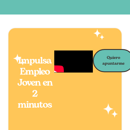
Impulsa
Quiero
apuntarme
Empleo
Joven en
2
minutos