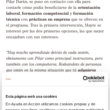
Pilar Durán, se puso en contacto con ella para
contarle cómo podía beneficiarse de la
orientación
laboral
,
formación competencial
y
formación
técnica
con
prácticas en empresa
que se ofrecen en
el programa. Tras la primera intervención, Mayte se
interesó por las dos primeras opciones, las que mejor
encajaban con sus intereses.
“Hay mucho aprendizaje detrás de cada sesión,
obviamente con Pilar como principal instructora, pero
también con los compañeros. Rodeándote de personas
que están en la misma situación que tú
adquieres
mucho más conocimiento
,
muchas más
herramientas
y
mucha más confianza en ti mismo
,
y, al final, el camino se hace más fácil”
.
Esta página web usa cookies
Destaca el acompañamiento individualizado que
En Ayuda en Acción utilizamos cookies propias y de
recibió por parte de Pilar durante todo el proceso y
terceros para fines analíticos y para mostrarte publicidad