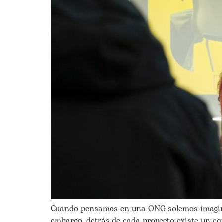
Cuando pensamos en una ONG solemos imaginar
embargo, detrás de cada proyecto existe un equ