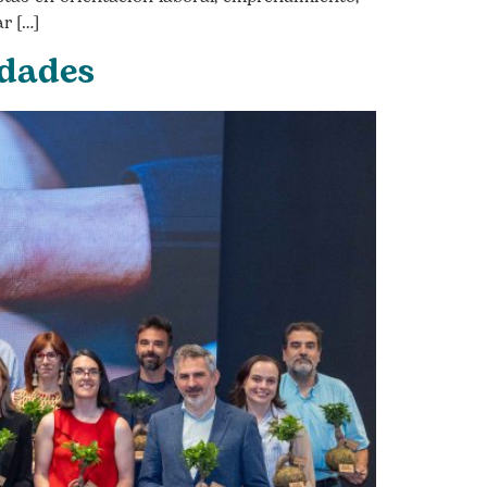
r […]
idades