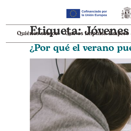
Etiqueta:
Jóvenes
Quiénes somos
Qué es Impulsa Empleo
¿Por qué el verano p